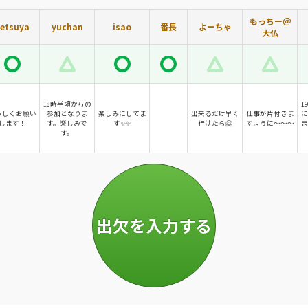
もっちー＠
etsuya
yuchan
isao
番長
よーちゃ
大仏
18時半頃からの
1
ろしくお願い
参加となりま
楽しみにしてま
出来るだけ早く
仕事が片付きま
に
します！
す。楽しみで
す✨✨
行けたら🤗
すように〜〜〜
ま
す。