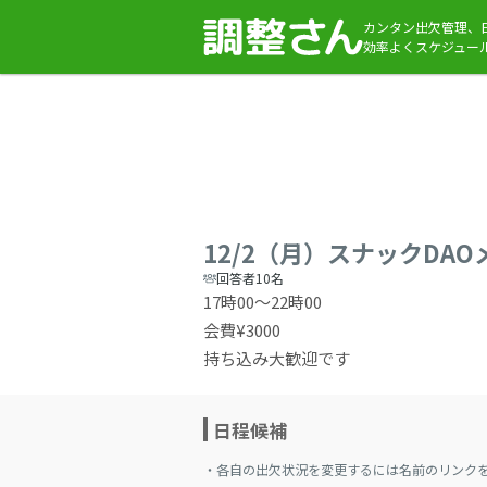
カンタン出欠管理、
効率よくスケジュー
12/2（月）スナックDAOメ
回答者10名
17時00〜22時00
会費¥3000
持ち込み大歓迎です
日程候補
・各自の出欠状況を変更するには名前のリンク