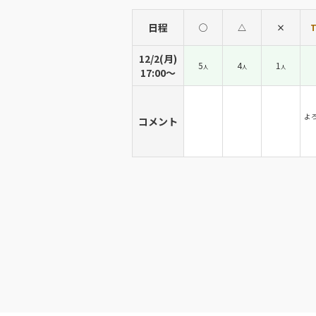
日程
◯
△
×
T
12/2(月)
5
4
1
人
人
人
17:00〜
よ
コメント