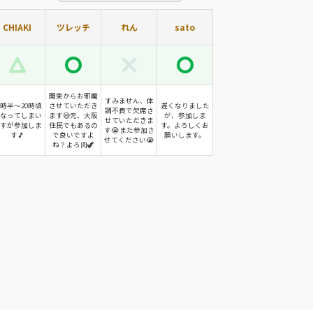
CHIAKI
ツレッチ
れん
sato
関東からお邪魔
すみません、体
9時半〜20時頃
させていただき
遅くなりました
調不良で欠席さ
なってしまい
ます😄元、大阪
が、参加しま
せていただきま
すが参加しま
住民でもあるの
す。よろしくお
す😭また参加さ
す🎵
で良いですよ
願いします。
せてください😭
ね？よろ肉🦖