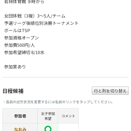
若林体育館 ９時から
女団体戦（3複）3～5人/チーム
予選リーグ後順位別決勝トーナメント
ボールはTSP
参加資格オープン
参加費500円/人
参加希望締切 8/10水
参加賞あり
日程候補
行と列を切り替え
・各自の出欠状況を変更するには名前のリンクをタップしてください。
女子参加
参加者
コメント
希望
なおみ