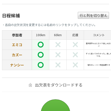
日程候補
行と列を切り替え
・各自の出欠状況を変更するには名前のリンクをタップしてください。
参加者
100km
60km
応援
コメント
エミコ
清流四万十川とエイド楽しみま
🎶
カズー
ずっと走ってみたかった。楽し
です。
ナンシー
憧れのレース！完走目標です
出欠表をダウンロードする