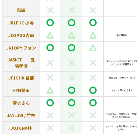
萩田
JR1FHC 小堺
JO1PGG吉田
予定調整中
JK1OPY フォン
JA5ICT 五
コマーシャルがありますので欠
嶋孝博
いたします。御健闘を！
JF1GHX 冨部
残念ながら欠席です ORZ
HYN曽田
なるべく早く行きます
清水さん
JA1LJW / 竹林
すみません、用務が入り、参加
きなくなりました。
JO1GNA林
また７にいる日と重なり参加で
ません。