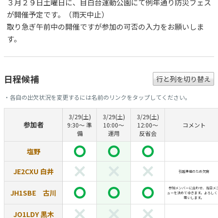
３月２９日土曜日に、目白台運動公園にて例年通り防災フェス
が開催予定です。（雨天中止）
取り急ぎ午前中の開催ですが参加の可否の入力をお願いしま
す。
日程候補
行と列を切り替え
・各自の出欠状況を変更するには名前のリンクをタップしてください。
3/29(土)
3/29(土)
3/29(土)
参加者
9:30〜 準
10:00〜
12:00〜
コメント
備
運用
反省会
塩野
JE2CXU 白井
引越準備のため欠席
参加メンバーに合わせ、当日メ
JH1SBE 古川
ューを決めてゆきます。よろしく
願いします。
JO1LDY 黒木