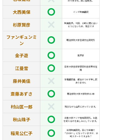
ので外せず。請ご容赦方。
大西美保
インド映画翻訳
杉原賢彦
映画批評。今回、19時に間に合い
そうにないため、残念です
ファンギュンミ
明治学院大学言語文化研究所
ン
金子遊
批評家
江曼雪
日本大学芸術学研究科芸術専攻在
籍
藤井美佳
字幕翻訳者、都合がつかず申し訳
ありません
斎藤あずさ
明治学院大学大学院修士2年
村山匡一郎
残念ながら山形に行っています。
秋山珠子
立教大学アジア地域研究所。お話
を伺えるのを楽しみにしています。
台湾映画研究。日にち候補で
稲見公仁子
「19:00～」になっていますが、18
時スタートですよね？