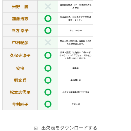
米野 勝
日本国際放送・EP 別件取材のた
め欠席
加藤浩志
字幕翻訳者。非会員ですが参加可
能でしょうか。
四方 幸子
キュレーター
中村紀彦
神戸大学大学院D1。当日はゼミの
ため欠席致します。
俳優・翻訳。秋山様のご紹介で初
久保寺淳子
参加させていただきます。何卒宜し
くお願い申し上げます。
安宅
編集業
劉文兵
早稲田大学
松本志代里
キネマ旬報編集部アジア担当
今村純子
立教大学
出欠表をダウンロードする