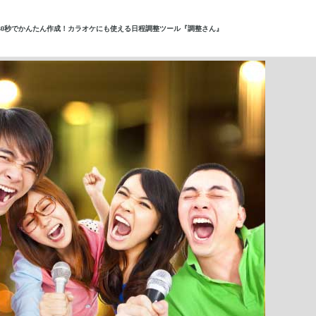
30秒でかんたん作成！カラオケにも使える日程調整ツール『調整さん』