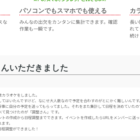
パソコンでもスマホでも使える
カ
スな
みんなの出欠をカンタンに集計できます。確認
長い
作業も一瞬です。
れて
続け
さんいただきました
数カラオケをしました。
してはいたんですけど、なにせ大人数なので予定を合わすのがとにかく難しいんです
幹事に自分の予定を送ってもらってました。それをまた集計して日程を決めていたの
べて見つけたのが「調整さん」です。
ントの作成から日程調整までできます。イベントを作成したらURLをメンバーに送
れます。
日程調整ができました！