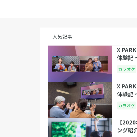
人気記事
X PA
体験記 
カラオケ
X PA
体験記 
カラオケ
【202
ング紹