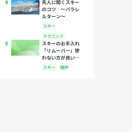
4
先人に聞くスキー
のコツ 〜パラレ
ルターン〜
スキー
テクニック
5
スキーのお手入れ
「リムーバー」使
わない方が良い
の？正しい使い方
スキー
雑学
は？