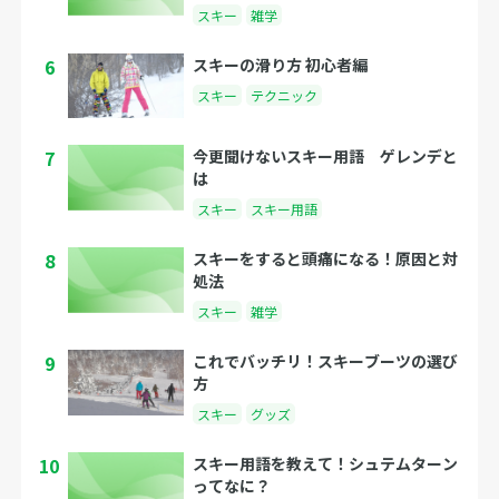
スキー
雑学
6
スキーの滑り方 初心者編
スキー
テクニック
7
今更聞けないスキー用語 ゲレンデと
は
スキー
スキー用語
8
スキーをすると頭痛になる！原因と対
処法
スキー
雑学
9
これでバッチリ！スキーブーツの選び
方
スキー
グッズ
10
スキー用語を教えて！シュテムターン
ってなに？