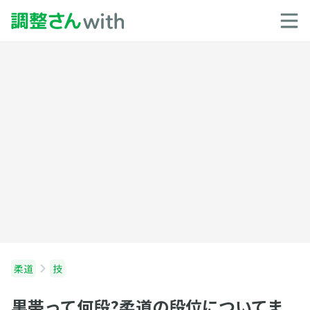
柔道
技
黒帯って何段?柔道の段位についてま