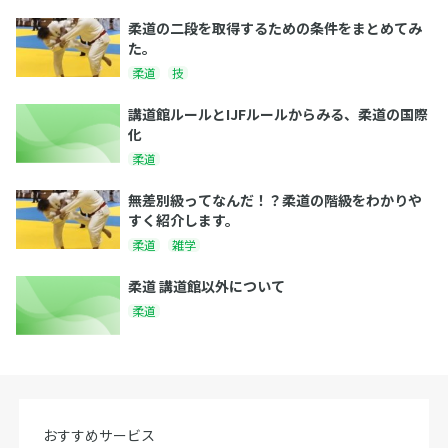
柔道の二段を取得するための条件をまとめてみ
た。
柔道
技
講道館ルールとIJFルールからみる、柔道の国際
化
柔道
無差別級ってなんだ！？柔道の階級をわかりや
すく紹介します。
柔道
雑学
柔道 講道館以外について
柔道
おすすめサービス