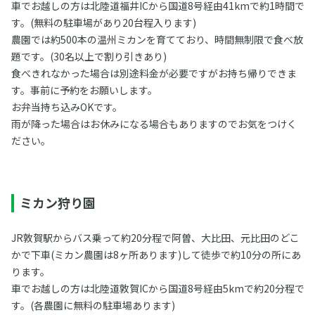
車でお越しの方は北陸道福井ICから国道8号経由41kmで約1時間で
す。(無料の駐車場があり20台程入ります)
農園では約500本の温州ミカンを育てており、時間無制限で食べ放
題です。(30名以上で割り引きあり)
食べきれなかった場合は別途料金が必要ですがお持ち帰りできま
す。事前に予約をお願いします。
お弁当持ち込みOKです。
雨が降った場合はお休みになる場合もありますのでお気をつけく
ださい。
ミカン狩り園
JR敦賀駅からバス乗って約20分程で阿曽、大比田、元比田のどこ
かで下車(ミカン農園は8ヶ所あります)して徒歩で約10分の所にあ
ります。
車でお越しの方は北陸道敦賀ICから国道8号経由5kmで約20分程で
す。(各農園に無料の駐車場あります)