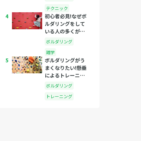
テクニック
4
初心者必見!なぜボ
ルダリングをして
いる人の多くがテ
ーピングをしてい
ボルダリング
るのか?
雑学
5
ボルダリングがう
まくなりたい!懸垂
によるトレーニン
グと実際に登るこ
ボルダリング
とのどちらを優先
トレーニング
すべき?