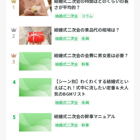
結婚式二次会の時間はどのくらいの長
さが平均的？
結婚式二次会
コラム
結婚式二次会の景品代の相場は？
結婚式二次会
余興
結婚式二次会の会費に男女差は必要？
結婚式二次会
幹事
4
【シーン別】わくわくする結婚式とい
えばこれ！式中に流したい定番＆大人
気のBGMリスト
結婚式二次会
余興
5
結婚式二次会の幹事マニュアル
結婚式二次会
幹事