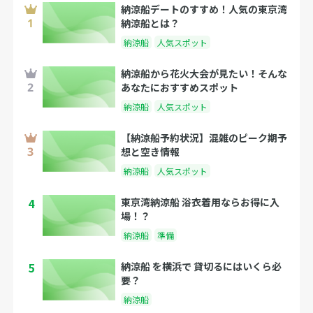
納涼船デートのすすめ！人気の東京湾
納涼船とは？
納涼船
人気スポット
納涼船から花火大会が見たい！そんな
あなたにおすすめスポット
納涼船
人気スポット
【納涼船予約状況】混雑のピーク期予
想と空き情報
納涼船
人気スポット
4
東京湾納涼船 浴衣着用ならお得に入
場！？
納涼船
準備
5
納涼船 を横浜で 貸切るにはいくら必
要？
納涼船