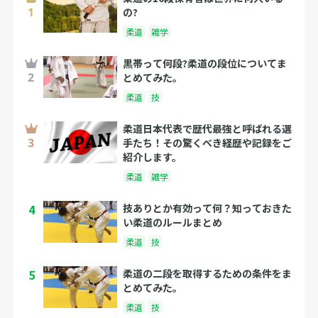
の?
柔道
雑学
黒帯って何段?柔道の段位についてま
とめてみた。
柔道
技
柔道日本代表で歴代最強と呼ばれる選
手たち！その驚くべき経歴や記録をご
紹介します。
柔道
雑学
4
技ありとか有効って何？知っておきた
い柔道のルールまとめ
柔道
技
5
柔道の二段を取得するための条件をま
とめてみた。
柔道
技