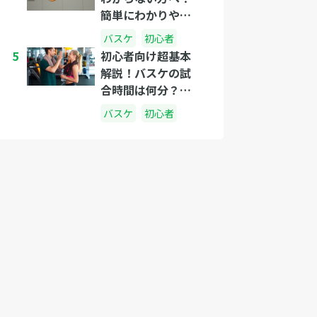
簡単にわかりやす
く説明しましょ
バスケ
初心者
う！
5
初心者向け超基本
解説！バスケの試
合時間は何分？休
憩中は何をしてる
バスケ
初心者
の？