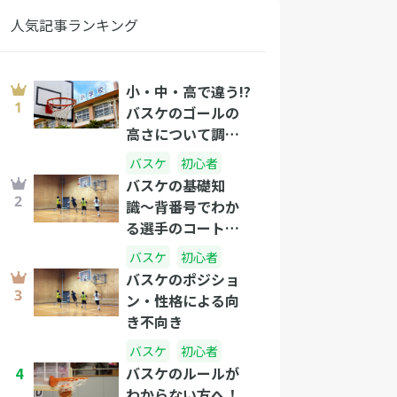
人気記事ランキング
小・中・高で違う!?
バスケのゴールの
高さについて調べ
てみました。
バスケ
初心者
バスケの基礎知
識〜背番号でわか
る選手のコート上
の役割を解説しま
バスケ
初心者
す〜
バスケのポジショ
ン・性格による向
き不向き
バスケ
初心者
4
バスケのルールが
わからない方へ！