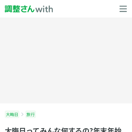
大晦日
旅行
大晦日ってみんな何するの?年末年始