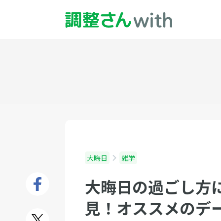
大晦日
雑学
大晦日の過ごし方
見！オススメのデ