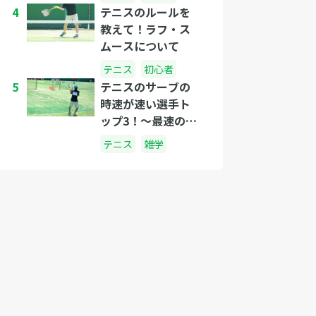
4
テニスのルールを
教えて！ラフ・ス
ムースについて
テニス
初心者
5
テニスのサーブの
時速が速い選手ト
ップ3！〜最速のプ
レイヤーは誰
テニス
雑学
だ？〜