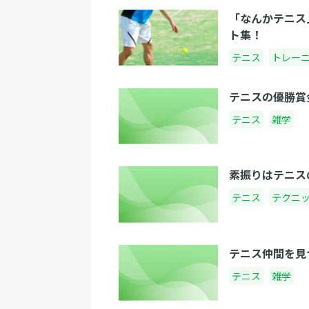
「なんかテニス
ト集！
テニス
トレー
テニスの優勝賞
テニス
雑学
素振りはテニス
テニス
テクニ
テニス仲間を見
テニス
雑学