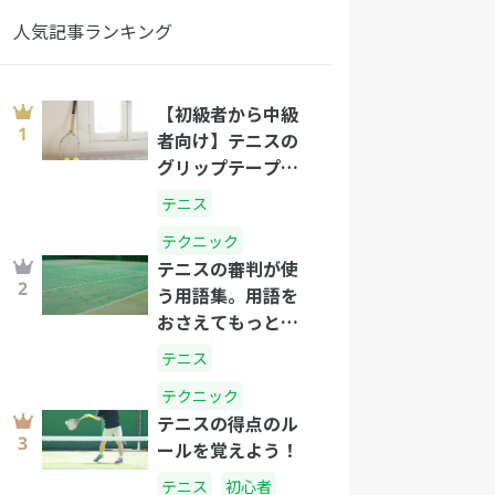
人気記事ランキング
【初級者から中級
者向け】テニスの
グリップテープの
正しい選び方と巻
テニス
き方
テクニック
テニスの審判が使
う用語集。用語を
おさえてもっとテ
ニスを楽しもう！
テニス
テクニック
テニスの得点のル
ールを覚えよう！
テニス
初心者