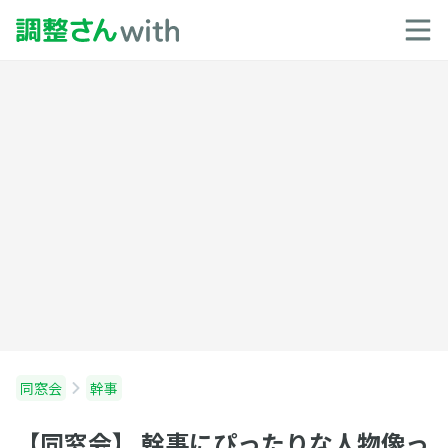
同窓会
幹事
【同窓会】 幹事にぴったりな人物像っ