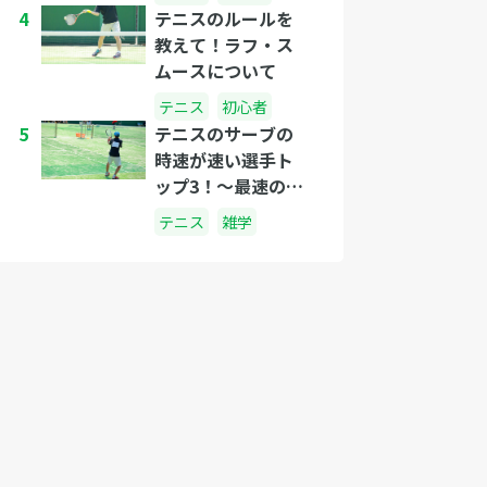
4
テニスのルールを
教えて！ラフ・ス
ムースについて
テニス
初心者
5
テニスのサーブの
時速が速い選手ト
ップ3！〜最速のプ
レイヤーは誰
テニス
雑学
だ？〜