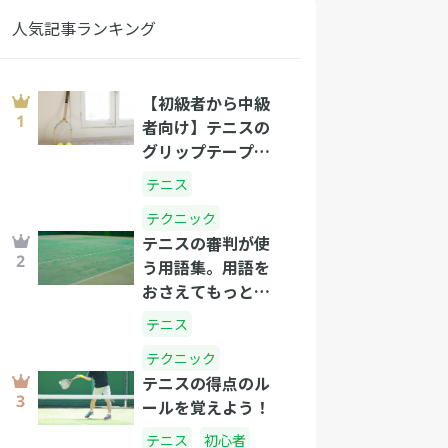
人気記事ランキング
【初級者から中級
者向け】テニスの
グリップテープの
正しい選び方と巻
テニス
き方
テクニック
テニスの審判が使
う用語集。用語を
おさえてもっとテ
ニスを楽しもう！
テニス
テクニック
テニスの得点のル
ールを覚えよう！
テニス
初心者