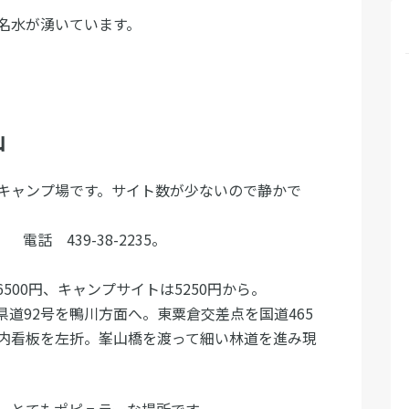
の名水が湧いています。
山
キャンプ場です。サイト数が少ないので静かで
 電話 439-38-2235。
26500円、キャンプサイトは5250円から。
県道92号を鴨川方面へ。東粟倉交差点を国道465
内看板を左折。峯山橋を渡って細い林道を進み現
。