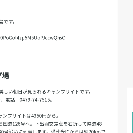
島です。
X0PoGol4zp5M5UoPJccwQhsO
プ場
り美しい朝日が見られるキャンプサイトです。
、電話 0479-74-7515。
キャンプサイトは4350円から。
ら国道126号へ。下出羽交差点を右折して県道48
0号沿いに到着します。横芝光ICからは約20kmで