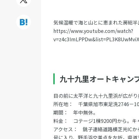
気候温暖で海と山とに恵まれた房総半
https://www.youtube.com/watch?
v=z4c3ImLPPDw&list=PL3K8UwMvi
九十九里オートキャン
目の前に太平洋と九十九里浜が広が
所在地： 千葉県旭市東足洗2746－10
期間： 年中無休。
料金： コテージ1棟9200円から。
アクセス： 銚子連絡道路横芝光ICか
号に入り、野手浜交差点を左折。県道3