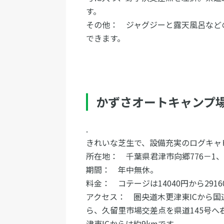
す。
その他： ジャグジーと露天風呂など
できます。
かずさオートキャンプ
.
きれいな芝生で、設備充実のログキ
所在地： 千葉県君津市向郷776－1、電
期間： 年中無休。
料金： コテージは14040円から29
アクセス： 圏央道木更津東ICから国
ら、久留里市場交差点を県道145号
津東ICからは約9kmです。