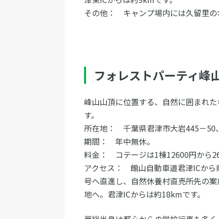
その他： キャンプ場内には久留里
フォレストパーティ峰
峰山山頂に位置する、自然に囲まれた
す。
所在地： 千葉県君津市大岩445－50、
期間： 年中無休。
料金： コテージは1棟12600円から
アクセス： 館山自動車道君津ICから
号へ直進し、自然休養村直売所先の案
地へ。君津ICからは約18kmです