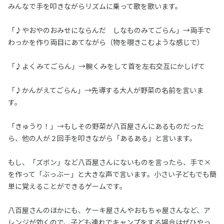
みんなで手を叩きながらリズムに乗って歌を歌います。
「♪やおやのおみせにならんだ しなものみてごらん」→両手で
わっかを作り両目にあてながら（物を覗きこむような感じで）
「♪よくみてごらん」→腕くみをして首を左右交互にかしげて
「♪かんがえてごらん」→先導する大人が野菜の名前を言いま
す。
「きゅうり！」→もしその野菜が八百屋さんにあるものだった
ら、他の人が２回手を叩きながら「あるある」と言います。
もし、「ズボン」など八百屋さんにないものを言ったら、手で×
を作って「ぶっぶー」と大きな声で言います。小さい子どもでも簡
単に覚えることができるゲームです。
八百屋さんのほかにも、ケーキ屋さんやおもちゃ屋さんなど、ア
レンジが効くので、子ども連れでキャンプをする場合はぜひやっ