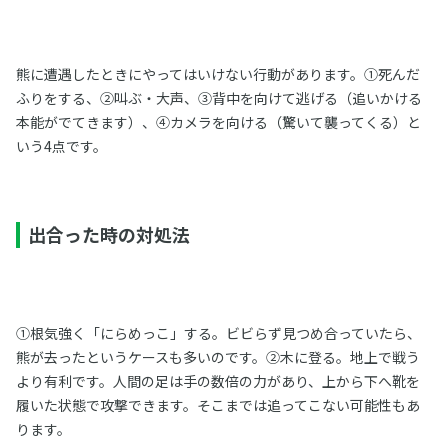
熊に遭遇したときにやってはいけない行動があります。①死んだ
ふりをする、②叫ぶ・大声、③背中を向けて逃げる（追いかける
本能がでてきます）、④カメラを向ける（驚いて襲ってくる）と
いう4点です。
出合った時の対処法
①根気強く「にらめっこ」する。ビビらず見つめ合っていたら、
熊が去ったというケースも多いのです。②木に登る。地上で戦う
より有利です。人間の足は手の数倍の力があり、上から下へ靴を
履いた状態で攻撃できます。そこまでは追ってこない可能性もあ
ります。