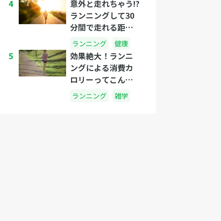
4
意外と走れちゃう!?
ランニングして30
分間で走れる距離
はどれくらい?
ランニング
健康
5
効果絶大！ランニ
ングによる消費カ
ロリーってこんな
にすごかった
ランニング
雑学