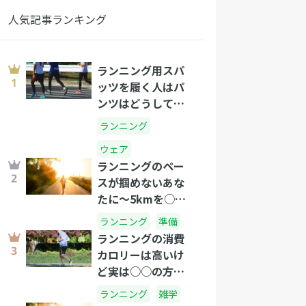
人気記事ランキング
ランニング用スパ
ッツを履く人はパ
ンツはどうして
る？
ランニング
ウェア
ランニングのペー
スが掴めないあな
たに～5kmを○分
のタイムで走れた
ランニング
準備
らプロ級です!～
ランニングの消費
カロリーは高いけ
ど実は○○の方が
すごい！？
ランニング
雑学