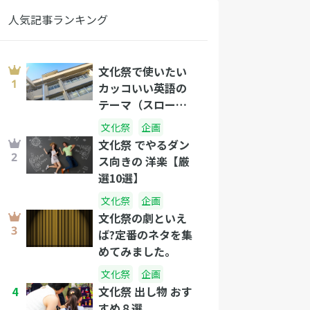
人気記事ランキング
文化祭で使いたい
カッコいい英語の
テーマ（スローガ
ン）
文化祭
企画
文化祭 でやるダン
ス向きの 洋楽【厳
選10選】
文化祭
企画
文化祭の劇といえ
ば?定番のネタを集
めてみました。
文化祭
企画
4
文化祭 出し物 おす
すめ８選