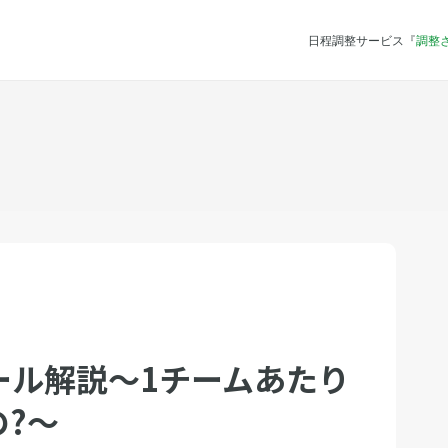
日程調整サービス『
調整
ール解説～1チームあたり
?～