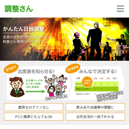
かんたん日程調整
全員の出欠状況が一目でわかる、
幹事さん専用ツールです！
面倒なログインなし
飲み会や会議等の調整に
PCと携帯どちらでもOK
出欠状況が一目でわかる