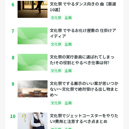
6
文化祭 でやるダンス向きの 曲【厳選
10選】
文化祭
企画
7
文化祭 でやるお化け屋敷の 仕掛けア
イディア
文化祭
企画
8
文化祭の実行委員に選ばれてしまっ
た!その役割とやるべき仕事は何?
文化祭
企画
9
文化祭でする展示のいい案が思いつか
ない〜文化祭で絶対受ける出し物まと
め〜
文化祭
企画
10
文化祭でジェットコースターをやりた
い!費用と注意するべき点まとめ