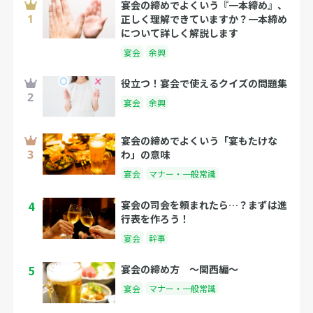
宴会の締めでよくいう『一本締め』、
正しく理解できていますか？一本締め
について詳しく解説します
宴会
余興
役立つ！宴会で使えるクイズの問題集
宴会
余興
宴会の締めでよくいう「宴もたけな
わ」の意味
宴会
マナー・一般常識
4
宴会の司会を頼まれたら…？まずは進
行表を作ろう！
宴会
幹事
5
宴会の締め方 〜関西編〜
宴会
マナー・一般常識