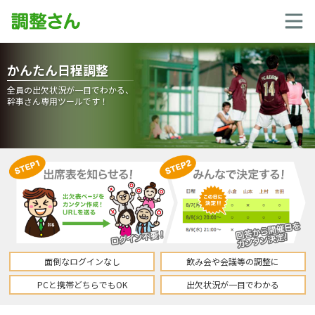
かんたん日程調整
全員の出欠状況が一目でわかる、
幹事さん専用ツールです！
面倒なログインなし
飲み会や会議等の調整に
PCと携帯どちらでもOK
出欠状況が一目でわかる