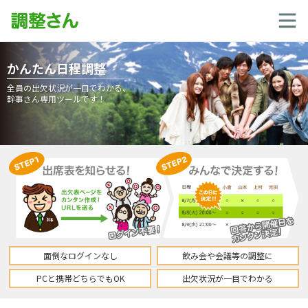
かんたん日程調整
全員の出欠状況が一目でわかる、
幹事さん専用ツールです！
面倒なログインなし
飲み会や会議等の調整に
PCと携帯どちらでもOK
出欠状況が一目でわかる