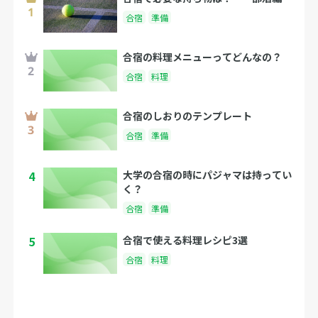
合宿
準備
合宿の料理メニューってどんなの？
合宿
料理
合宿のしおりのテンプレート
合宿
準備
4
大学の合宿の時にパジャマは持ってい
く？
合宿
準備
5
合宿で使える料理レシピ3選
合宿
料理