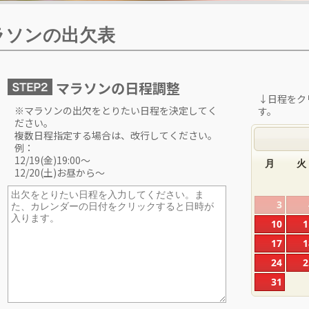
ラソンの出欠表
マラソンの日程調整
↓日程をク
※マラソンの出欠をとりたい日程を決定してく
す。
ださい。
複数日程指定する場合は、改行してください。
例：
12/19(金)19:00〜
月
火
12/20(土)お昼から〜
3
10
1
17
1
24
2
31