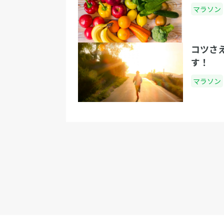
マラソン
コツさ
す！
マラソン