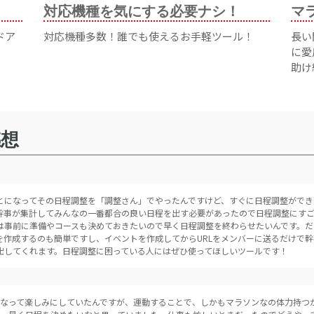
対応機種を気にする必要ナシ！
マ
ドア
対応機種多数！誰でも使えるお手軽ツール！
長い
に愛
助け
感想
とになってその日程調整を「調整さん」でやったんですけど、すぐに日程調整ができ
幹事が集計してみんなの一番都合の良い日程を出す必要があったので日程調整にすご
は事前に準備やコースも決めておきたいので早く日程調整を終わらせたいんです。だ
を作成するのも簡単ですし、イベントを作成してからURLをメンバーに送るだけで
出してくれます。日程調整に困っている人にはぜひ使ってほしいツールです！
なって楽しみにしていたんですが、運動することで、しかもマラソンなの体力持つ