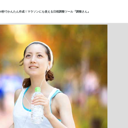
30秒でかんたん作成！マラソンにも使える日程調整ツール『調整さん』