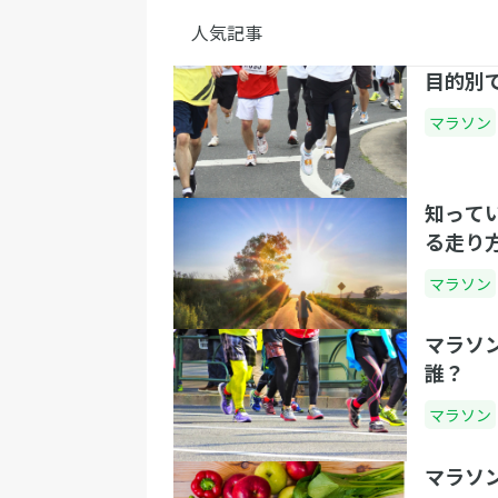
人気記事
目的別
マラソン
知って
る走り
マラソン
マラソ
誰？
マラソン
マラソ