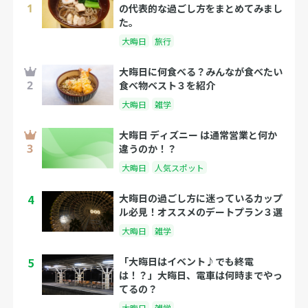
の代表的な過ごし方をまとめてみまし
た。
大晦日
旅行
大晦日に何食べる？みんなが食べたい
食べ物ベスト３を紹介
大晦日
雑学
大晦日 ディズニー は通常営業と何か
違うのか！？
大晦日
人気スポット
4
大晦日の過ごし方に迷っているカップ
ル必見！オススメのデートプラン３選
大晦日
雑学
5
「大晦日はイベント♪でも終電
は！？」大晦日、電車は何時までやっ
てるの？
大晦日
雑学