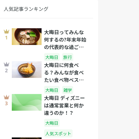
人気記事ランキング
大晦日ってみんな
何するの?年末年始
の代表的な過ごし
方をまとめてみま
大晦日
旅行
した。
大晦日に何食べ
る？みんなが食べ
たい食べ物ベスト
３を紹介
大晦日
雑学
大晦日 ディズニー
は通常営業と何か
違うのか！？
大晦日
人気スポット