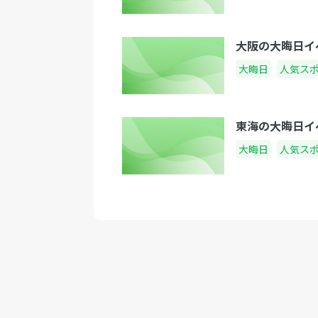
大阪の大晦日イ
大晦日
人気ス
東海の大晦日イ
大晦日
人気ス