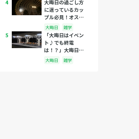
4
大晦日の過ごし方
に迷っているカッ
プル必見！オスス
メのデートプラン
大晦日
雑学
３選
5
「大晦日はイベン
ト♪でも終電
は！？」大晦日、
電車は何時までや
大晦日
雑学
ってるの？