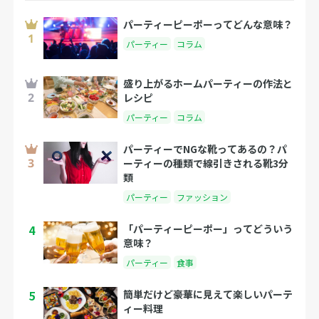
パーティーピーポーってどんな意味？
パーティー
コラム
盛り上がるホームパーティーの作法と
レシピ
パーティー
コラム
パーティーでNGな靴ってあるの？パ
ーティーの種類で線引きされる靴3分
類
パーティー
ファッション
4
「パーティーピーポー」ってどういう
意味？
パーティー
食事
5
簡単だけど豪華に見えて楽しいパーテ
ィー料理