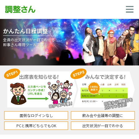
かんたん日程調整
全員の出欠状況が一目でわかる、
幹事さん専用ツールです！
面倒なログインなし
飲み会や会議等の調整に
PCと携帯どちらでもOK
出欠状況が一目でわかる