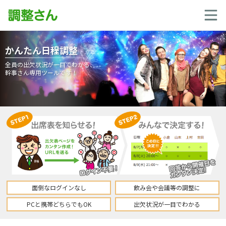
かんたん日程調整
全員の出欠状況が一目でわかる、
幹事さん専用ツールです！
面倒なログインなし
飲み会や会議等の調整に
PCと携帯どちらでもOK
出欠状況が一目でわかる