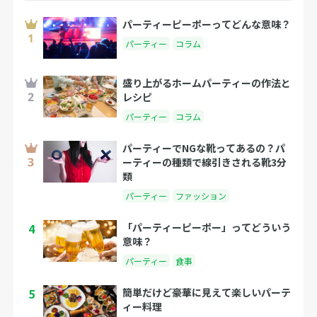
パーティーピーポーってどんな意味？
パーティー
コラム
盛り上がるホームパーティーの作法と
レシピ
パーティー
コラム
パーティーでNGな靴ってあるの？パ
ーティーの種類で線引きされる靴3分
類
パーティー
ファッション
4
「パーティーピーポー」ってどういう
意味？
パーティー
食事
5
簡単だけど豪華に見えて楽しいパーテ
ィー料理