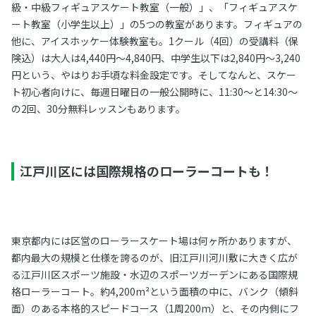
級・中級フィギュアスケート教室（一般）」、「フィギュアスケ
ート教室（小学生以上）」の5つの教室があります。フィギュアの
他に、アイスホッケー体験教室も。1クール（4回）の受講料（保
険込）は大人は4,440円〜4,840円、中学生以下は2,840円〜3,240
円という、やはりお手頃な料金設定です。そしてなんと、スケー
ト初心者向けに、毎週日曜日の一般公開時に、11:30～と14:30～
の2回、30分無料レッスンもあります。
江戸川区には国際規格のローラーコートも！
東京都内には区営のローラースケート場は何ヶ所かありますが、
都内最大の規模と仕様を誇るのが、旧江戸川河川敷に大きく広が
る江戸川区スポーツ施設・水辺のスポーツガーデンにある国際規
格ローラーコート。約4,200m²という面積の中に、バンク（傾斜
面）のある本格的スピードコース（1周200m）と、その内側にフ