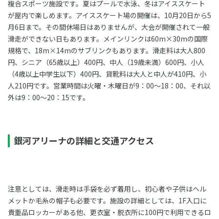
複合スポーツ施設です。夏はプールで水泳、冬はアイススケート
が屋内で楽しめます。アイススケート場の開催は、10月20日から5
月6日まで。その間休場日はありませんが、大会が開催されて一般
滑走ができない日もあります。メインリンクは60m×30mの国際
規格で、18m×14mのサブリンクもあります。滑走料は大人800
円、シニア（65歳以上）400円、中人（19歳未満）600円、小人
（4歳以上中学生以下）400円、貸靴料は大人と中人が410円、小
人210円です。営業時間は火曜・木曜日が9：00～18：00、それ以
外は9：00～20：15です。
銀河アリーナの詳細と交通アクセス
注意としては、滑走時は手袋を必ず着用し、初心者や子供はヘル
メットか毛糸の帽子も必要です。施設の詳細としては、1F入口に
貴重品ロッカーがある他、更衣室・脱衣所に100円で利用できるロ