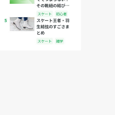
その靴紐の結び
方、合ってます
スケート
初心者
か？
5
スケート王者・羽
生結弦のすごさま
とめ
スケート
雑学