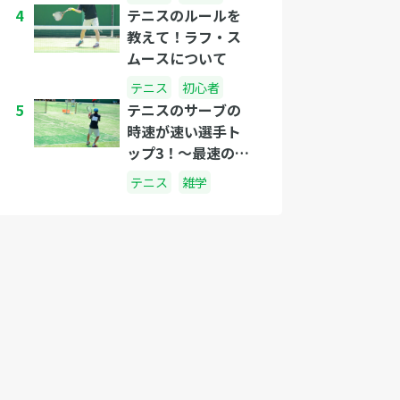
4
テニスのルールを
教えて！ラフ・ス
ムースについて
テニス
初心者
5
テニスのサーブの
時速が速い選手ト
ップ3！〜最速のプ
レイヤーは誰
テニス
雑学
だ？〜