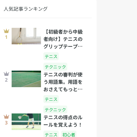
人気記事ランキング
【初級者から中級
者向け】テニスの
グリップテープの
正しい選び方と巻
テニス
き方
テクニック
テニスの審判が使
う用語集。用語を
おさえてもっとテ
ニスを楽しもう！
テニス
テクニック
テニスの得点のル
ールを覚えよう！
テニス
初心者