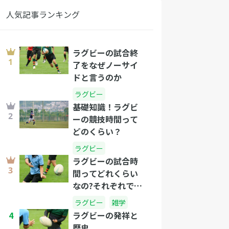
人気記事ランキング
ラグビーの試合終
了をなぜノーサイ
ドと言うのか
ラグビー
基礎知識！ラグビ
ーの競技時間って
どのくらい？
ラグビー
ラグビーの試合時
間ってどれくらい
なの?それぞれで違
うラグビー試合時
ラグビー
雑学
間
4
ラグビーの発祥と
歴史