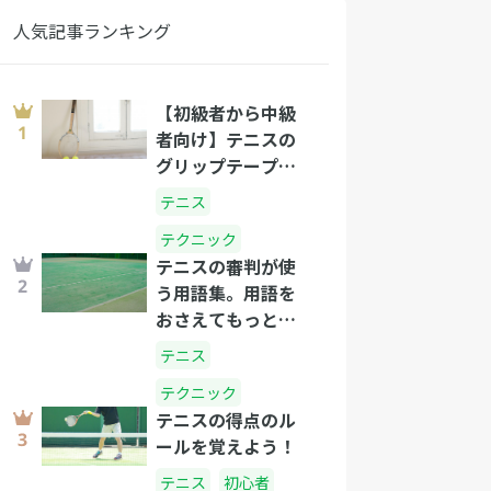
人気記事ランキング
【初級者から中級
者向け】テニスの
グリップテープの
正しい選び方と巻
テニス
き方
テクニック
テニスの審判が使
う用語集。用語を
おさえてもっとテ
ニスを楽しもう！
テニス
テクニック
テニスの得点のル
ールを覚えよう！
テニス
初心者