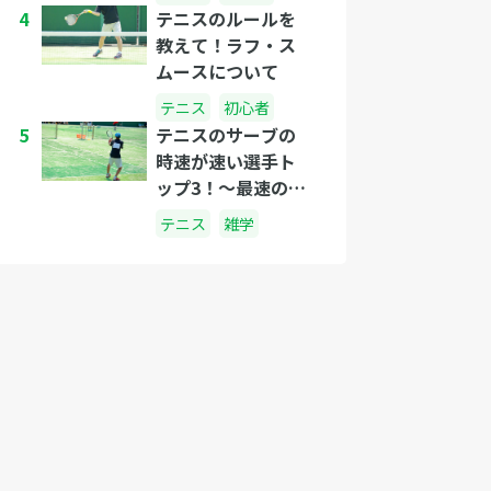
4
テニスのルールを
教えて！ラフ・ス
ムースについて
テニス
初心者
5
テニスのサーブの
時速が速い選手ト
ップ3！〜最速のプ
レイヤーは誰
テニス
雑学
だ？〜