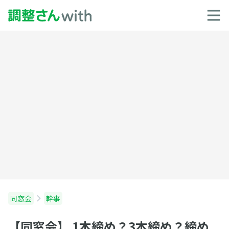
同窓会
幹事
【同窓会】 1本締め？3本締め？締め