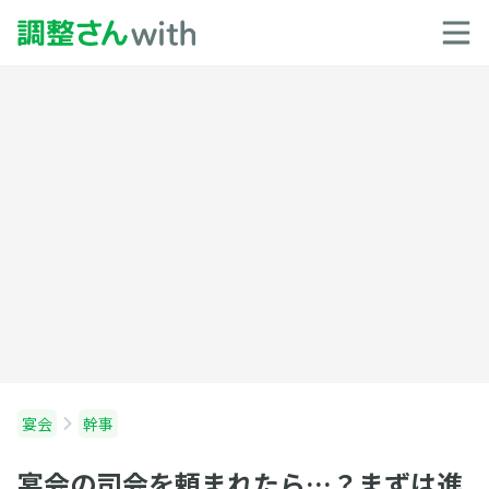
宴会
幹事
宴会の司会を頼まれたら…？まずは進