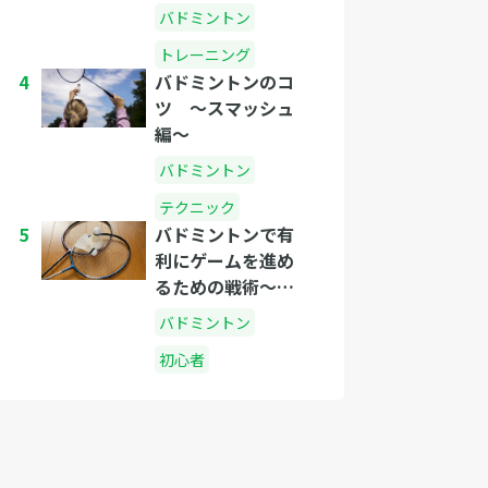
バドミントン
トレーニング
4
バドミントンのコ
ツ 〜スマッシュ
編〜
バドミントン
テクニック
5
バドミントンで有
利にゲームを進め
るための戦術〜シ
ングルス編〜
バドミントン
初心者