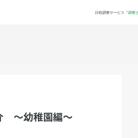
日程調整サービス『
調整
介 〜幼稚園編〜