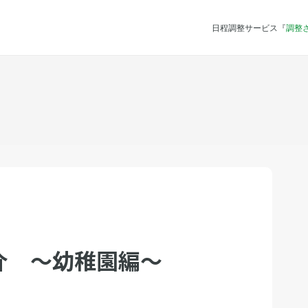
日程調整サービス『
調整
介 〜幼稚園編〜