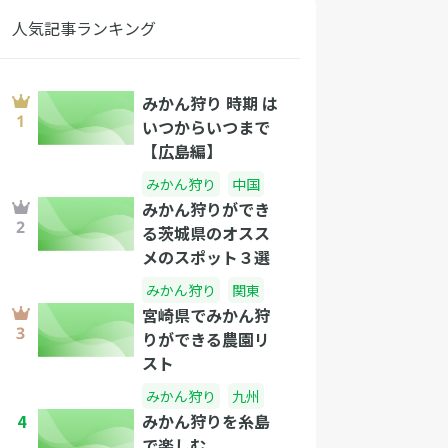
人気記事ランキング
みかん狩り 時期 は
いつからいつまで
【広島編】
みかん狩り
中国
みかん狩りができ
る茨城県のオスス
メのスポット３選
みかん狩り
関東
宮崎県でみかん狩
りができる農園リ
スト
みかん狩り
九州
4
みかん狩りを糸島
で楽しむ