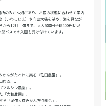
箇所のみかん畑があり、お客の状態に合わせて案内
島（いわしじま）や向島大橋を望め、海を見なが
から12月上旬まで、大人500円子供400円幼児
大型バスでの入園も受け付けています。
にみかんがたわわに実る『住田農園』。
山農園』。
『マルシン農園』。
た『大和農園』。
する『尾道大橋みかん狩り組合』。