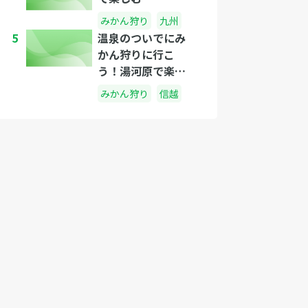
みかん狩り
九州
5
温泉のついでにみ
かん狩りに行こ
う！湯河原で楽し
める農園３選
みかん狩り
信越