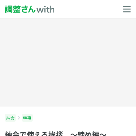
納会
幹事
納会で使える挨拶 〜締め編〜