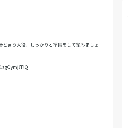
会と言う大役、しっかりと準備をして望みましょ
=1zgOymjlTlQ