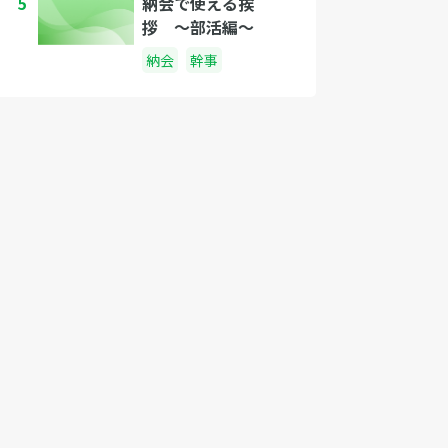
5
納会で使える挨
拶 〜部活編〜
納会
幹事