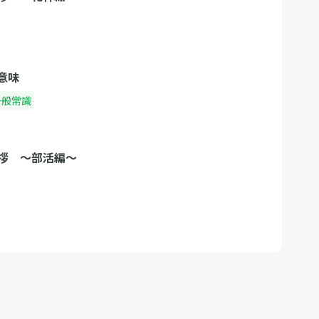
意味
一般常識
拶 〜部活編〜